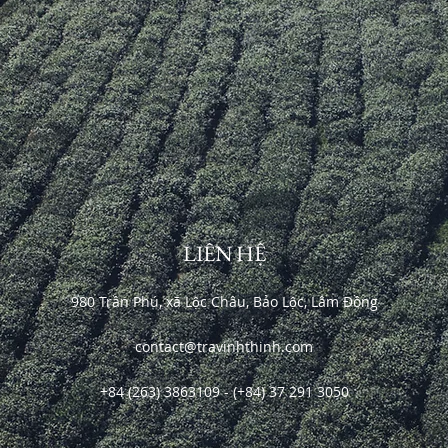
LIÊN HỆ
980 Trần Phú, xã Lộc Châu, Bảo Lộc, Lâm Đồng
contact@travinhthinh.com
+84 (263) 3863109 - (+84) 37 291 3050