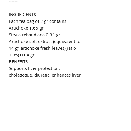
------
INGREDIENTS
Each tea bag of 2 gr contains:
Artichoke 1.65 gr
Stevia rebaudiana 0.31 gr
Artichoke soft extract (equivalent to
14 gr artichoke fresh leaves)(ratio
1:35) 0.04 gr
BENEFITS:
Supports liver protection,
cholagogue, diuretic, enhances liver
function.
USE FOR:
Children over 6 years old and adults
with impaired liver function.
USAGE:
Dip a tea bag in 150-200 ml boiling
water. Wait 3-5 mins. Add sugar