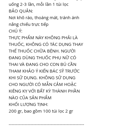
uống 2-3 lần, mỗi lần 1 túi lọc
BẢO QUẢN:
Nơi khô ráo, thoáng mát, tránh ánh
nắng chiếu trực tiếp
CHÚ Ý:
THỰC PHẨM NÀY KHÔNG PHẢI LÀ
THUỐC, KHÔNG CÓ TÁC DỤNG THAY
THẾ THUỐC CHỮA BỆNH. NGƯỜI
ĐANG DÙNG THUỐC PHỤ NỮ CÓ
THAI VÀ ĐANG CHO CON BÚ CẦN
THAM KHẢO Ý KIẾN BÁC SỸ TRƯỚC
KHI SỬ DỤNG. KHÔNG SỬ DỤNG
CHO NGƯỜI CÓ MẪN CẢM HOẶC
KIÊNG KỴ VỚI BẤT KỲ THÀNH PHẦN
NÀO CỦA SẢN PHẨM
KHỐI LƯỢNG TỊNH:
200 gr, bao gồm 100 túi lọc 2 gr
----------------------------------------------------