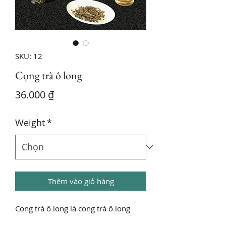
SKU: 12
Cọng trà ô long
Giá
36.000 ₫
Weight
*
Thêm vào giỏ hàng
Cọng trà ô long là cọng trà ô long
không được lên men lạnh tự nhiên