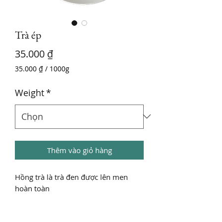
Trà ép
Giá
35.000 ₫
35.000 ₫
/
1000g
35.000 ₫
cho
Weight
*
mỗi
1000
Gam
Thêm vào giỏ hàng
Hồng trà là trà đen được lên men
hoàn toàn
Packaging: túi nilon
Trọng lượng: tùy chọn