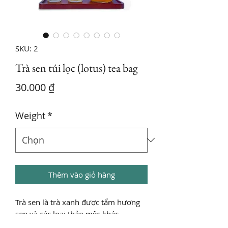
SKU: 2
Trà sen túi lọc (lotus) tea bag
Giá
30.000 ₫
Weight
*
Thêm vào giỏ hàng
Trà sen là trà xanh được tẩm hương
sen và các loại thảo mộc khác.
Packaging: túi lọc hút chân không